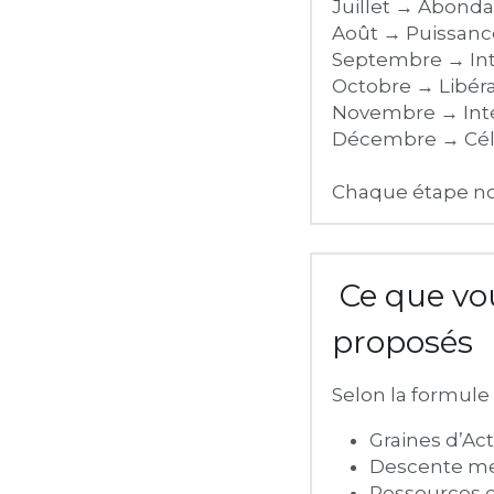
Juillet → Abond
Août → Puissanc
Septembre → Inté
Octobre → Libéra
Novembre → Int
Décembre → Cél
Chaque étape nou
 Ce que vous pourrez retrouver au sein des espaces 
proposés
Selon la formule 
Graines d’Ac
Descente me
Ressources e