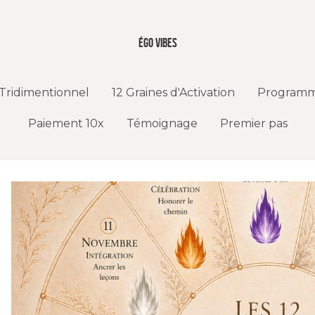
Égo vibes
Égo vibes
Tridimentionnel
Tridimentionnel
12 Graines d'Activation
12 Graines d'Activation
Programme
Programme
Paiement 10x
Paiement 10x
Témoignage
Témoignage
Premier pas
Premier pas