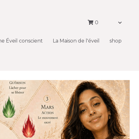
0
0
 Éveil conscient
 Éveil conscient
La Maison de l'éveil
La Maison de l'éveil
shop
shop