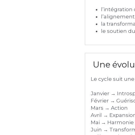
l’intégration
l’alignement
la transform
le soutien du
 Une évolu
Le cycle suit un
Janvier → Intros
Février → Guéris
Mars → Action
Avril → Expansio
Mai → Harmonie
Juin → Transfor