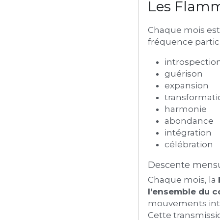
Les Flamm
Chaque mois est 
fréquence partic
introspectio
guérison
expansion
transformati
harmonie
abondance
intégration
célébration
Descente mensu
Chaque mois, la 
l’ensemble du co
mouvements intér
Cette transmission