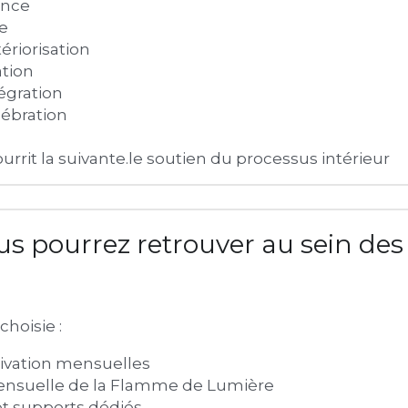
ance
e
riorisation
tion
égration
ébration
rrit la suivante.le soutien du processus intérieur
choisie :
tivation mensuelles
nsuelle de la Flamme de Lumière
t supports dédiés