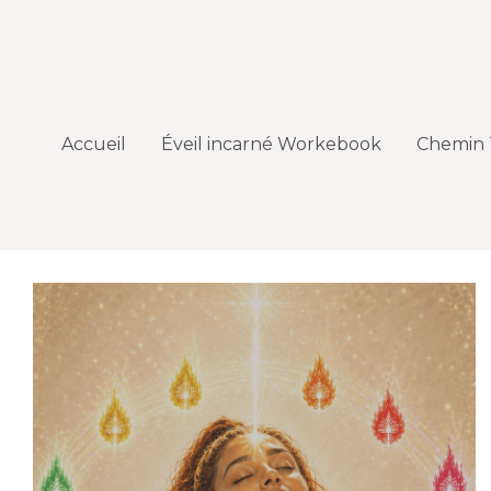
Accueil
Accueil
Éveil incarné Workebook
Éveil incarné Workebook
Chemin 
Chemin 