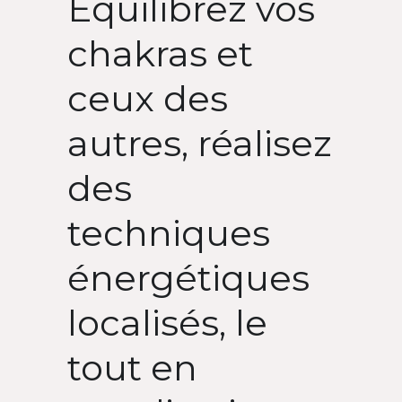
Équilibrez vos 
Premier pas
chakras et 
Français
ceux des 
Français
autres, réalisez 
des 
techniques 
énergétiques 
localisés, le 
tout en 