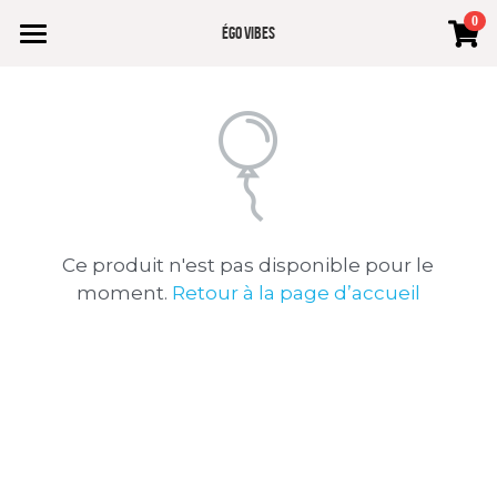
0
×
Égo vibes
LES CATÉGORIES DE LA BOUTIQUE
Accueil
Toutes les catégories
Éveil incarné Workebook
Chemin Tridimentionnel
12 Graines d'Activation
Ce produit n'est pas disponible pour le
Programme Éveil conscient
moment.
Retour à la page d’accueil
La Maison de l'éveil
shop
Paiement 10x
Témoignage