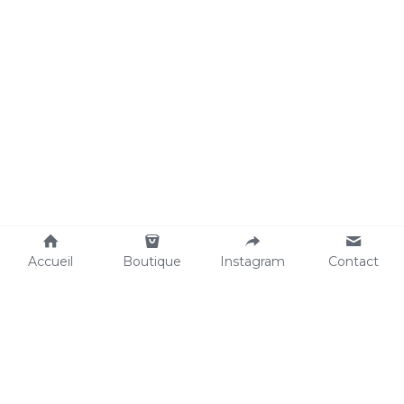
Accueil
Boutique
Instagram
Contact
Egovibes888@outlook.fr
Partenariat 