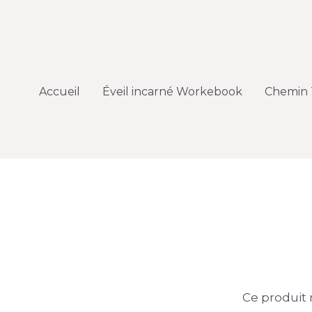
Accueil
Accueil
Éveil incarné Workebook
Éveil incarné Workebook
Chemin 
Chemin 
Ce produit 