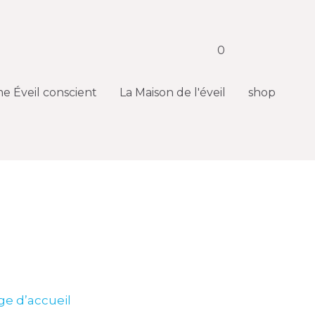
0
0
 Éveil conscient
 Éveil conscient
La Maison de l'éveil
La Maison de l'éveil
shop
shop
ge d’accueil