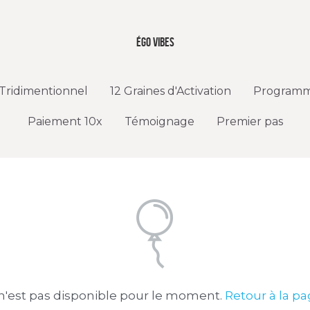
Égo vibes
Égo vibes
Tridimentionnel
Tridimentionnel
12 Graines d'Activation
12 Graines d'Activation
Programme
Programme
Paiement 10x
Paiement 10x
Témoignage
Témoignage
Premier pas
Premier pas
n'est pas disponible pour le moment.
Retour à la pa